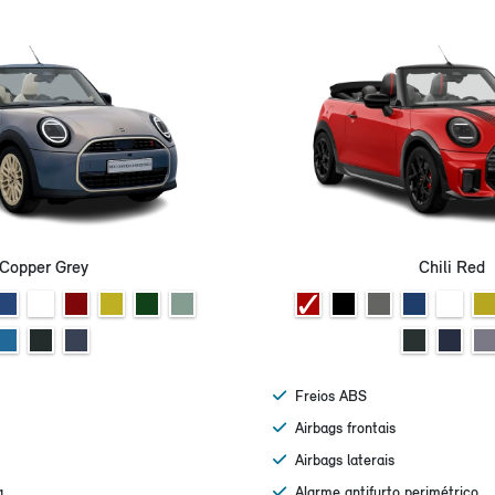
Copper Grey
Chili Red
Freios ABS
Airbags frontais
Airbags laterais
a
Alarme antifurto perimétrico