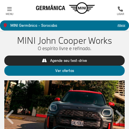
MENU
LIGAR
MINI Germânica - Sorocaba
Alterar
MINI John Cooper Works
O espírito livre e refinado.
Agende seu test-drive
Ver ofertas
Anterior
Próx