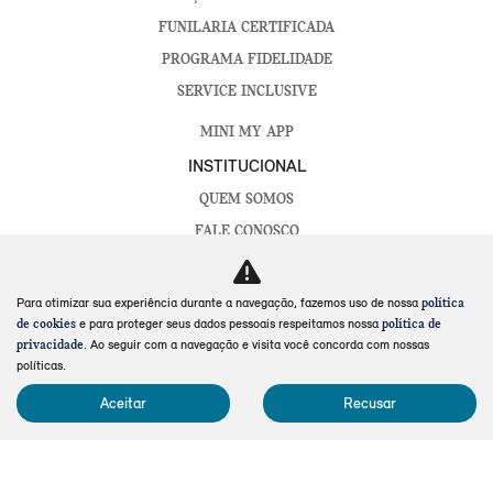
FUNILARIA CERTIFICADA
PROGRAMA FIDELIDADE
SERVICE INCLUSIVE
MINI MY APP
INSTITUCIONAL
QUEM SOMOS
FALE CONOSCO
TRABALHE CONOSCO
POLÍTICA DE PRIVACIDADE
Para otimizar sua experiência durante a navegação, fazemos uso de nossa
política
e para proteger seus dados pessoais respeitamos nossa
de cookies
política de
POLÍTICA DE COOKIES
. Ao seguir com a navegação e visita você concorda com nossas
privacidade
LGPD
políticas.
CÓDIGO DE ÉTICA E CONDUTA
Aceitar
Recusar
CANAL DE DENÚNCIAS
AVALIAÇÃO ONLINE