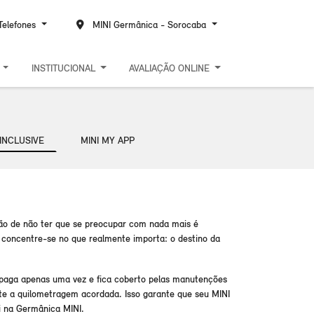
elefones
MINI Germânica - Sorocaba
S
INSTITUCIONAL
AVALIAÇÃO ONLINE
INCLUSIVE
MINI MY APP
ão de não ter que se preocupar com nada mais é
 concentre-se no que realmente importa: o destino da
 paga apenas uma vez e fica coberto pelas manutenções
te a quilometragem acordada. Isso garante que seu MINI
 na Germânica MINI.