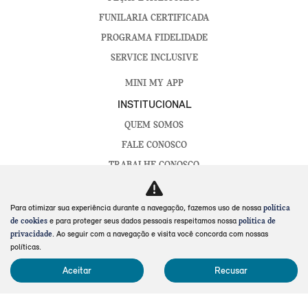
FUNILARIA CERTIFICADA
PROGRAMA FIDELIDADE
SERVICE INCLUSIVE
MINI MY APP
INSTITUCIONAL
QUEM SOMOS
FALE CONOSCO
TRABALHE CONOSCO
POLÍTICA DE PRIVACIDADE
POLÍTICA DE COOKIES
Para otimizar sua experiência durante a navegação, fazemos uso de nossa
política
e para proteger seus dados pessoais respeitamos nossa
de cookies
política de
LGPD
. Ao seguir com a navegação e visita você concorda com nossas
privacidade
CÓDIGO DE ÉTICA E CONDUTA
políticas.
CANAL DE DENÚNCIAS
Aceitar
Recusar
AVALIAÇÃO ONLINE