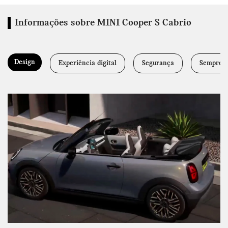
Informações sobre MINI Cooper S Cabrio
Design
Experiência digital
Segurança
Sempre a