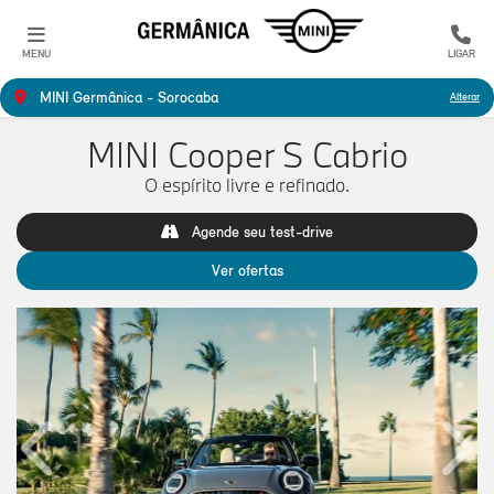
MENU
LIGAR
MINI Germânica - Sorocaba
Alterar
MINI Cooper S Cabrio
O espírito livre e refinado.
Agende seu test-drive
Ver ofertas
Anterior
Próx